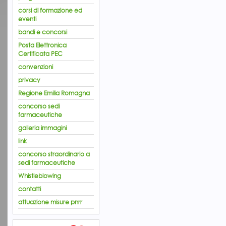
corsi di formazione ed
eventi
bandi e concorsi
Posta Elettronica
Certificata PEC
convenzioni
privacy
Regione Emilia Romagna
concorso sedi
farmaceutiche
galleria immagini
link
concorso straordinario a
sedi farmaceutiche
Whistleblowing
contatti
attuazione misure pnrr