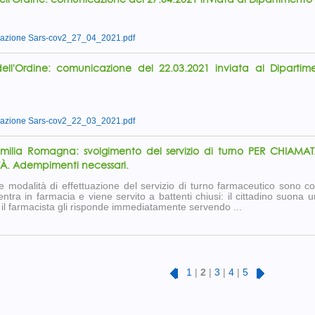
nazione Sars-cov2_27_04_2021.pdf
 dell'Ordine: comunicazione del 22.03.2021 inviata al Dipartim
nazione Sars-cov2_22_03_2021.pdf
milia Romagna: svolgimento del servizio di turno PER CHIAM
TÀ. Adempimenti necessari.
e modalità di effettuazione del servizio di turno farmaceutico sono così
 entra in farmacia e viene servito a battenti chiusi: il cittadino suona
 il farmacista gli risponde immediatamente servendo ...
1
|
2
|
3
|
4
|
5