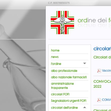
C.F. 80076650375
circolar
home
Circolari 
news
l'ordine
albo professionale
Vacci
albo nazionale farmacisti
CONVOCAZ
amministrazione
2022
trasparente
circolari FOFI
CONVO
Segnalazioni urgenti FOFI
circolari dell'ordine
Circolari 