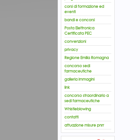
corsi di formazione ed
eventi
bandi e concorsi
Posta Elettronica
Certificata PEC
convenzioni
privacy
Regione Emilia Romagna
concorso sedi
farmaceutiche
galleria immagini
link
concorso straordinario a
sedi farmaceutiche
Whistleblowing
contatti
attuazione misure pnrr