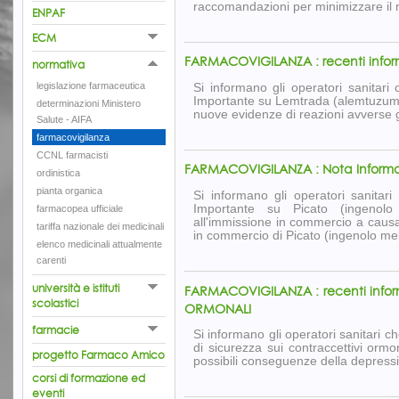
raccomandazioni per minimizzare il ri
ENPAF
ECM
FARMACOVIGILANZA : recenti inform
normativa
legislazione farmaceutica
Si informano gli operatori sanitari
Importante su Lemtrada (alemtuzumab
determinazioni Ministero
nuove evidenze di reazioni avverse gra
Salute - AIFA
farmacovigilanza
CCNL farmacisti
FARMACOVIGILANZA : Nota Informat
ordinistica
pianta organica
Si informano gli operatori sanitar
Importante su Picato (ingenolo 
farmacopea ufficiale
all'immissione in commercio a causa 
tariffa nazionale dei medicinali
in commercio di Picato (ingenolo meb
elenco medicinali attualmente
carenti
università e istituti
FARMACOVIGILANZA : recenti infor
scolastici
ORMONALI
farmacie
Si informano gli operatori sanitari 
di sicurezza sui contraccettivi orm
progetto Farmaco Amico
possibili conseguenze della depressio
corsi di formazione ed
eventi