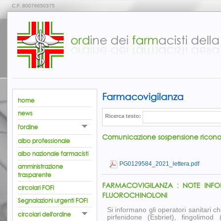
C.F. 80076650375
Farmacovigilanza
home
news
Ricerca testo:
l'ordine
Comunicazione sospensione riconosc
albo professionale
albo nazionale farmacisti
PG0129584_2021_lettera.pdf
amministrazione
trasparente
FARMACOVIGILANZA : NOTE INFOR
circolari FOFI
FLUOROCHINOLONI
Segnalazioni urgenti FOFI
Si informano gli operatori sanitari 
circolari dell'ordine
pirfenidone (Esbriet), fingolimod