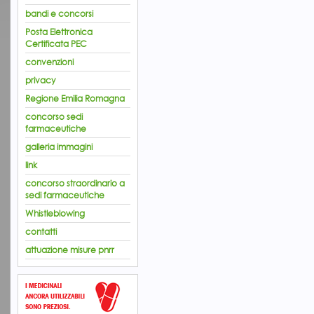
bandi e concorsi
Posta Elettronica
Certificata PEC
convenzioni
privacy
Regione Emilia Romagna
concorso sedi
farmaceutiche
galleria immagini
link
concorso straordinario a
sedi farmaceutiche
Whistleblowing
contatti
attuazione misure pnrr