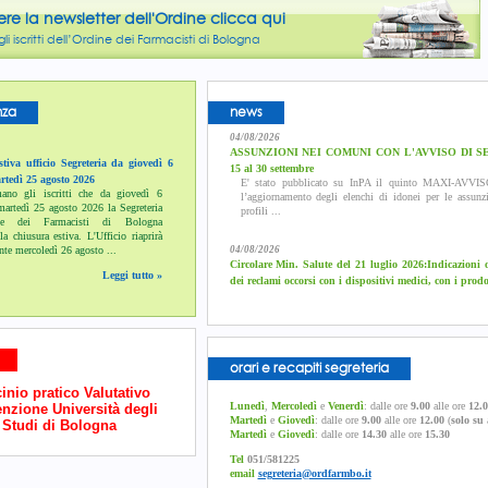
ere la newsletter dell'Ordine clicca qui
li iscritti dell’Ordine dei Farmacisti di Bologna
nza
news
04/08/2026
ASSUNZIONI NEI COMUNI CON L'AVVISO DI SEL
tiva ufficio Segreteria da giovedì 6
15 al 30 settembre
rtedì 25 agosto 2026
E' stato pubblicato su InPA il quinto MAXI-AVV
ano gli iscritti che da giovedì 6
l’aggiornamento degli elenchi di idonei per le assunz
martedì 25 agosto 2026 la Segreteria
profili ...
dine dei Farmacisti di Bologna
la chiusura estiva. L'Ufficio riaprirà
nte mercoledì 26 agosto ...
04/08/2026
Circolare Min. Salute del 21 luglio 2026:Indicazioni o
Leggi tutto »
dei reclami occorsi con i dispositivi medici, con i prod
orari e recapiti segreteria
inio pratico Valutativo
Lunedì
,
Mercoledì
e
Venerdì
: dalle ore
9.00
alle ore
12.0
nzione Università degli
Martedì
e
Giovedì
: dalle ore
9.00
alle ore
12.00
(
solo su
Studi di Bologna
Martedì
e
Giovedì
: dalle ore
14.30
alle ore
15.30
Tel
051/581225
email
segreteria@ordfarmbo.it