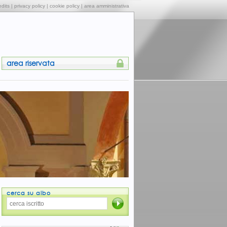
edits
|
privacy policy
|
cookie policy
|
area amministrativa
area riservata
cerca su albo