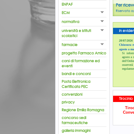
ENPAF
Per ricev
Riservato ag
ECM
normativa
università e istituti
in evide
scolastici
20/07/2026
farmacie
Chiusura es
agosto a ma
progetto Farmaco Amico
Si inform
agosto a 
corsi di formazione ed
dell'Or
osserverà 
eventi
regolarme
bandi e concorsi
Posta Elettronica
Certificata PEC
convenzioni
Tirocinio
privacy
Tiroc
Regione Emilia Romagna
Conve
concorso sedi
farmaceutiche
galleria immagini