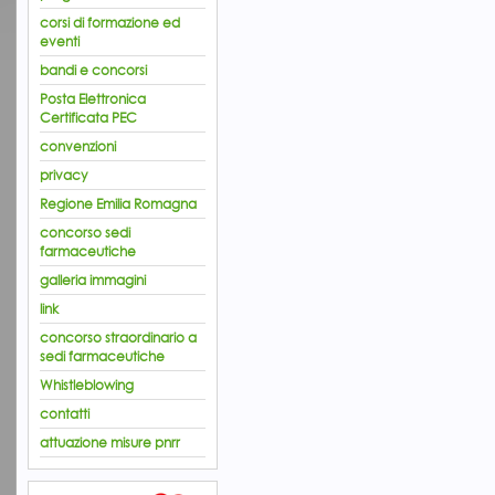
corsi di formazione ed
eventi
bandi e concorsi
Posta Elettronica
Certificata PEC
convenzioni
privacy
Regione Emilia Romagna
concorso sedi
farmaceutiche
galleria immagini
link
concorso straordinario a
sedi farmaceutiche
Whistleblowing
contatti
attuazione misure pnrr