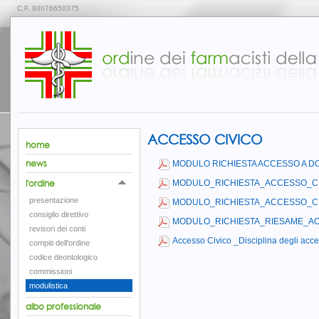
C.F. 80076650375
ACCESSO CIVICO
home
news
MODULO RICHIESTA ACCESSO A DO
l'ordine
MODULO_RICHIESTA_ACCESSO_CI
presentazione
MODULO_RICHIESTA_ACCESSO_CI
consiglio direttivo
MODULO_RICHIESTA_RIESAME_AC
revisori dei conti
Accesso Civico _Disciplina degli acce
compiti dell'ordine
codice deontologico
commissioni
modulistica
albo professionale