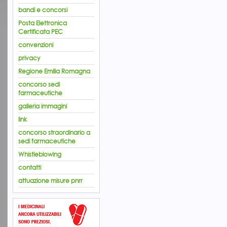
bandi e concorsi
Posta Elettronica
Certificata PEC
convenzioni
privacy
Regione Emilia Romagna
concorso sedi
farmaceutiche
galleria immagini
link
concorso straordinario a
sedi farmaceutiche
Whistleblowing
contatti
attuazione misure pnrr