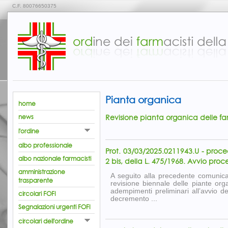
C.F. 80076650375
Pianta organica
home
Revisione pianta organica delle f
news
l'ordine
albo professionale
Prot. 03/03/2025.0211943.U - proce
albo nazionale farmacisti
2 bis, della L. 475/1968. Avvio pr
amministrazione
A seguito alla precedente comunic
trasparente
revisione biennale delle piante or
adempimenti preliminari all’avvio d
circolari FOFI
decremento ...
Segnalazioni urgenti FOFI
circolari dell'ordine