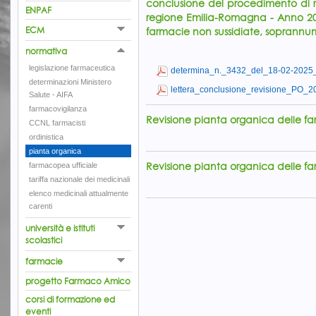
conclusione del procedimento di r
ENPAF
regione Emilia-Romagna - Anno 202
ECM
farmacie non sussidiate, soprannu
normativa
legislazione farmaceutica
determina_n._3432_del_18-02-2025_
determinazioni Ministero
lettera_conclusione_revisione_PO_20
Salute - AIFA
farmacovigilanza
Revisione pianta organica delle f
CCNL farmacisti
ordinistica
pianta organica
Revisione pianta organica delle 
farmacopea ufficiale
tariffa nazionale dei medicinali
elenco medicinali attualmente
carenti
università e istituti
scolastici
farmacie
progetto Farmaco Amico
corsi di formazione ed
eventi