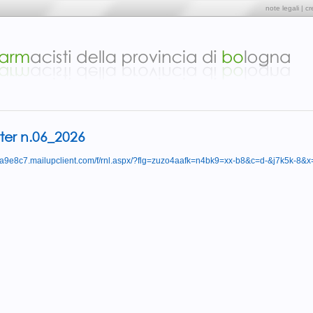
note legali
|
cr
ter n.06_2026
//a9e8c7.mailupclient.com/f/rnl.aspx/?flg=zuzo4aafk=n4bk9=xx-b8&c=d-&j7k5k-8&