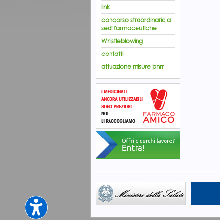
link
concorso straordinario a
sedi farmaceutiche
Whistleblowing
contatti
attuazione misure pnrr