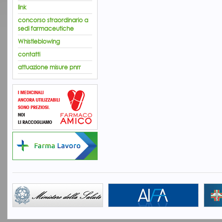
link
concorso straordinario a
sedi farmaceutiche
Whistleblowing
contatti
attuazione misure pnrr