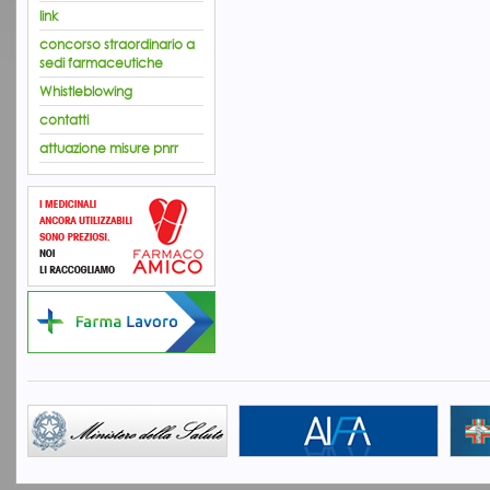
link
concorso straordinario a
sedi farmaceutiche
Whistleblowing
contatti
attuazione misure pnrr