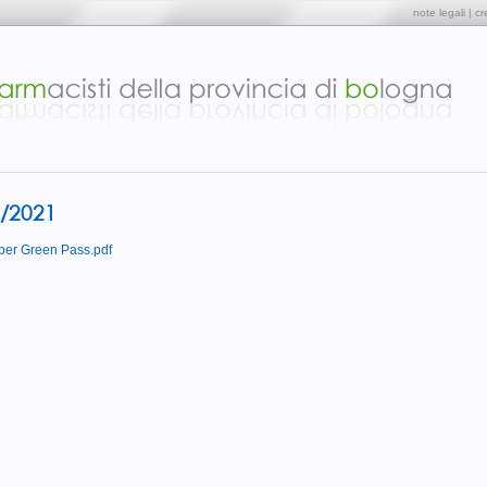
note legali
|
cr
2/2021
er Green Pass.pdf