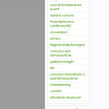
corsi di formazione ed
eventi
bandi e concorsi
Posta Elettronica
Certificata PEC
convenzioni
privacy
Regione Emilia Romagna
concorso sedi
farmaceutiche
galleria immagini
link
concorso straordinario a
sedi farmaceutiche
Whistleblowing
contatti
attuazione misure pnrr