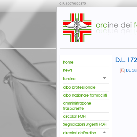
C.F. 80076650375
D.L. 17
home
news
DL Sup
l'ordine
albo professionale
albo nazionale farmacisti
amministrazione
trasparente
circolari FOFI
Segnalazioni urgenti FOFI
circolari dell'ordine