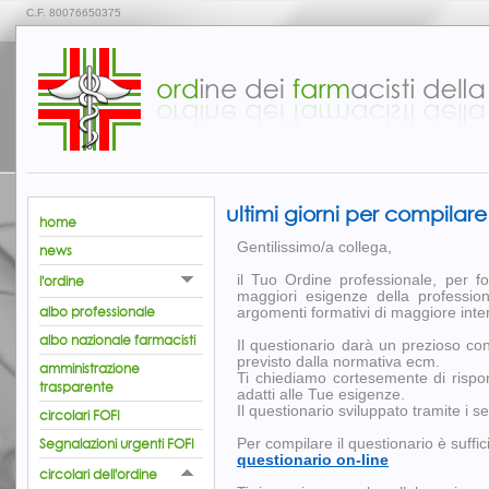
C.F. 80076650375
ultimi giorni per compil
home
Gentilissimo/a collega,
news
l'ordine
il Tuo Ordine professionale, per fo
maggiori esigenze della profession
albo professionale
argomenti formativi di maggiore inte
albo nazionale farmacisti
Il questionario darà un prezioso con
previsto dalla normativa ecm.
amministrazione
Ti chiediamo cortesemente di rispon
trasparente
adatti alle Tue esigenze.
Il questionario sviluppato tramite i s
circolari FOFI
Segnalazioni urgenti FOFI
Per compilare il questionario è suffici
questionario on-line
circolari dell'ordine