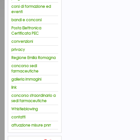
corsi di formazione ed
eventi
bandi e concorsi
Posta Elettronica
Certificata PEC
convenzioni
privacy
Regione Emilia Romagna
concorso sedi
farmaceutiche
galleria immagini
link
concorso straordinario a
sedi farmaceutiche
Whistleblowing
contatti
attuazione misure pnrr