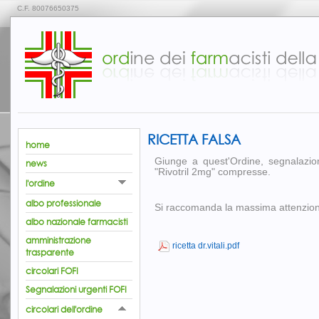
C.F. 80076650375
RICETTA FALSA
home
Giunge a quest'Ordine, segnalazio
news
"Rivotril 2mg" compresse.
l'ordine
albo professionale
Si raccomanda la massima attenzio
albo nazionale farmacisti
amministrazione
ricetta dr.vitali.pdf
trasparente
circolari FOFI
Segnalazioni urgenti FOFI
circolari dell'ordine