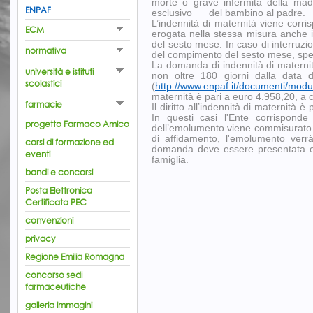
morte o grave infermità della mad
ENPAF
esclusivo del bambino al padre.
L’indennità di maternità viene corri
ECM
erogata nella stessa misura anche i
del sesto mese. In caso di interruzi
normativa
del compimento del sesto mese, spett
La domanda di indennità di maternit
università e istituti
non oltre 180 giorni dalla data de
scolastici
(
http://www.enpaf.it/documenti/modul
maternità è pari a euro 4.958,20, a c
farmacie
Il diritto all’indennità di maternità
In questi casi l'Ente corrisponde 
progetto Farmaco Amico
dell’emolumento viene commisurato ai
di affidamento, l'emolumento verrà
corsi di formazione ed
domanda deve essere presentata ent
eventi
famiglia.
bandi e concorsi
Posta Elettronica
Certificata PEC
convenzioni
privacy
Regione Emilia Romagna
concorso sedi
farmaceutiche
galleria immagini