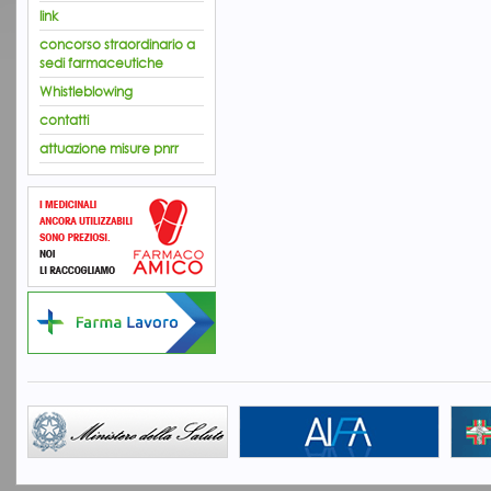
link
concorso straordinario a
sedi farmaceutiche
Whistleblowing
contatti
attuazione misure pnrr