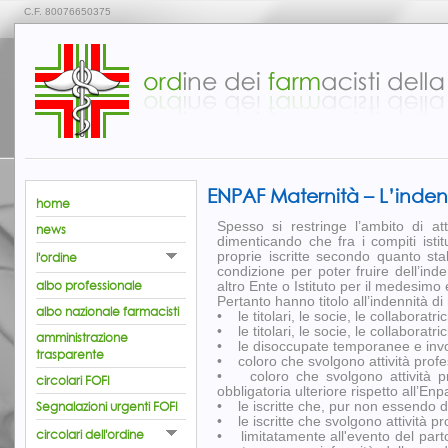
C.F. 80076650375
ENPAF Maternità – L’indenn
home
Spesso si restringe l’ambito di att
news
dimenticando che fra i compiti istit
l'ordine
proprie iscritte secondo quanto sta
condizione per poter fruire dell’ind
albo professionale
altro Ente o Istituto per il medesimo
Pertanto hanno titolo all’indennità di
albo nazionale farmacisti
• le titolari, le socie, le collaboratri
• le titolari, le socie, le collaboratri
amministrazione
• le disoccupate temporanee e invol
trasparente
• coloro che svolgono attività profe
• coloro che svolgono attività pro
circolari FOFI
obbligatoria ulteriore rispetto all’Enp
Segnalazioni urgenti FOFI
• le iscritte che, pur non essendo d
• le iscritte che svolgono attività p
circolari dell'ordine
• limitatamente all'evento del parto