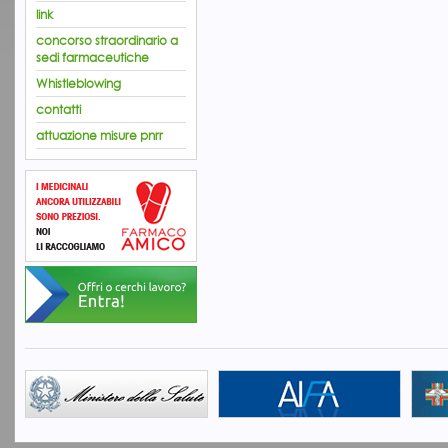
link
concorso straordinario a
sedi farmaceutiche
Whistleblowing
contatti
attuazione misure pnrr