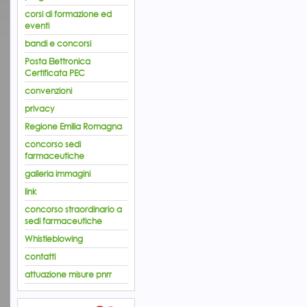
corsi di formazione ed
eventi
bandi e concorsi
Posta Elettronica
Certificata PEC
convenzioni
privacy
Regione Emilia Romagna
concorso sedi
farmaceutiche
galleria immagini
link
concorso straordinario a
sedi farmaceutiche
Whistleblowing
contatti
attuazione misure pnrr